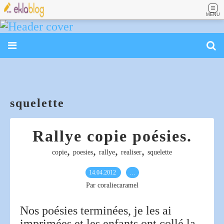
MENU
squelette
Rallye copie poésies.
,
,
,
,
copie
poesies
rallye
realiser
squelette
14.04.2012
…
Par coraliecaramel
Nos poésies terminées, je les ai
imprimées et les enfants ont collé la