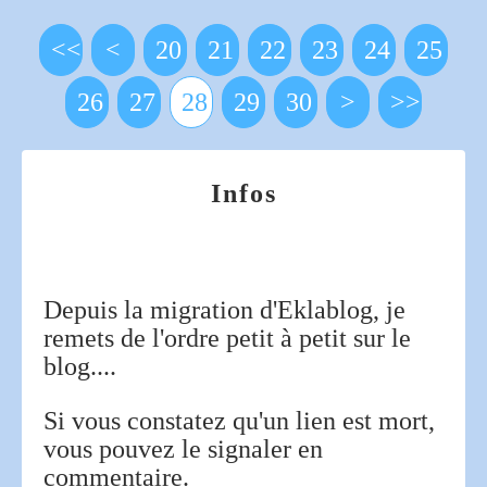
<<
<
10
20
21
22
23
24
25
26
27
28
29
30
40
50
60
70
80
90
>
>>
Infos
Depuis la migration d'Eklablog, je
remets de l'ordre petit à petit sur le
blog....
Si vous constatez qu'un lien est mort,
vous pouvez le signaler en
commentaire.