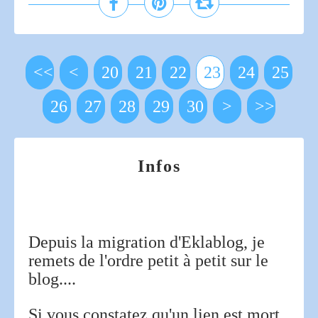
<<
<
10
20
21
22
23
24
25
26
27
28
29
30
40
50
60
70
80
90
>
>>
Infos
Depuis la migration d'Eklablog, je
remets de l'ordre petit à petit sur le
blog....
Si vous constatez qu'un lien est mort,