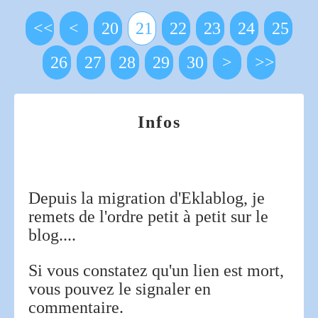
<<
<
10
20
21
22
23
24
25
26
27
28
29
30
40
50
60
70
80
90
>
>>
Infos
Depuis la migration d'Eklablog, je
remets de l'ordre petit à petit sur le
blog....
Si vous constatez qu'un lien est mort,
vous pouvez le signaler en
commentaire.