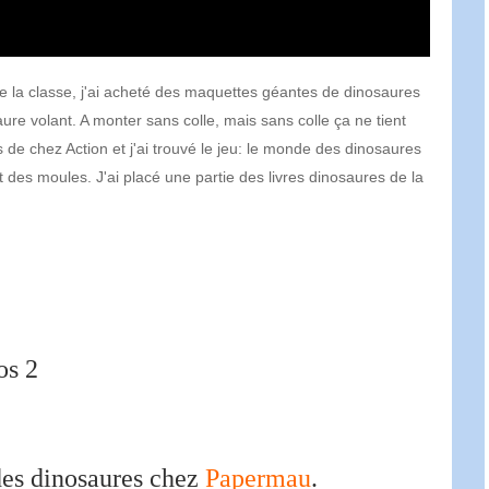
 de la classe, j'ai acheté des maquettes géantes de dinosaures
re volant. A monter sans colle, mais sans colle ça ne tient
s de chez Action et j'ai trouvé le jeu: le monde des dinosaures
t des moules. J'ai placé une partie des livres dinosaures de la
 des dinosaures chez
Papermau
.