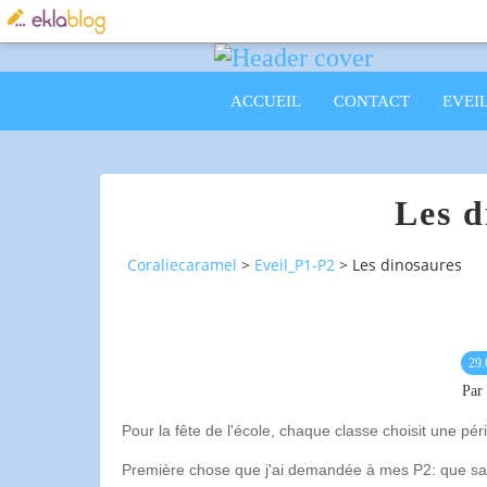
ACCUEIL
CONTACT
EVEI
Les d
Coraliecaramel
>
Eveil_P1-P2
>
Les dinosaures
29.
Par 
Pour la fête de l'école, chaque classe choisit une pér
Première chose que j'ai demandée à mes P2: que sais