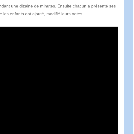
pendant une dizaine de minutes. Ensuite chacun a présenté ses
les enfants ont ajouté, modifié leurs notes.