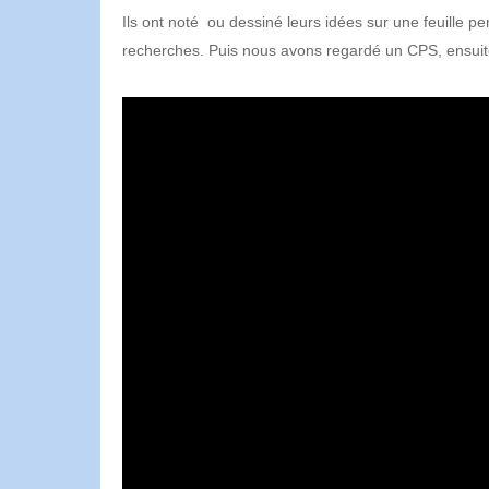
Ils ont noté ou dessiné leurs idées sur une feuille 
recherches. Puis nous avons regardé un CPS, ensuite 