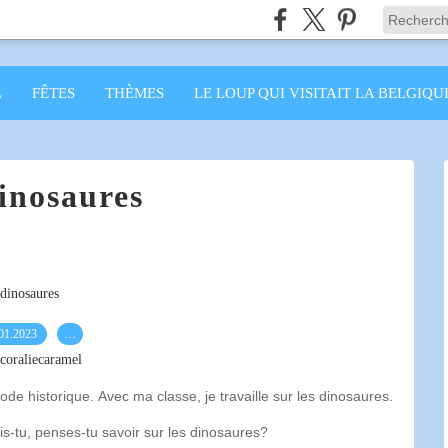
L
FÊTES
THÈMES
LE LOUP QUI VISITAIT LA BELGIQU
inosaures
dinosaures
01.2023
…
coraliecaramel
iode historique. Avec ma classe, je travaille sur les dinosaures.
-tu, penses-tu savoir sur les dinosaures?