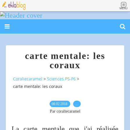
MENU
carte mentale: les
coraux
Coraliecaramel
>
Sciences P5-P6
>
carte mentale: les coraux
08.02.2018
…
Par coraliecaramel
La carte mentale que j'ai réalisée